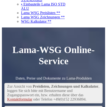
• Einbauteile Lama ISO STD
ALU
Lama WSG Preislisten **
Lama WSG Zeichnungen **
WSG Kalkulator **
Lama-WSG Online-
Service
Daten, Preise und Dokumente zu Lama-Produkten
Zur Ansicht von
Preislisten, Zeichnungen und Kalkulator
,
loggen Sie sich bitte mit Benutzername und
Zugangspasswort ein, bzw. erhalten diese über das
Kontaktformular
oder Telefon +49(0)152 22936894.