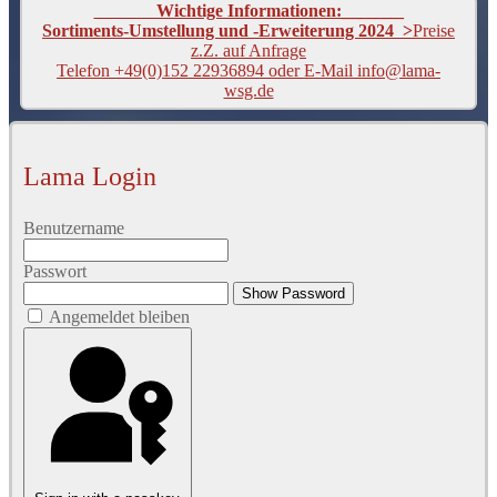
_______
Wichtige Informationen:_______
Sortiments-Umstellung und -Erweiterung 2024 >
Preise
z.Z. auf Anfrage
Telefon +49(0)152 22936894 oder E-Mail info@lama-
wsg.de
Lama Login
Benutzername
Passwort
Show Password
Angemeldet bleiben