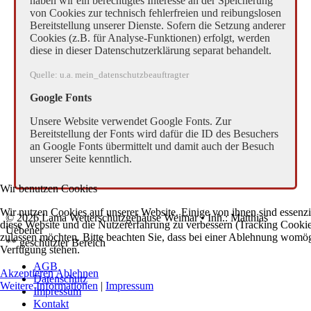
haben wir ein berechtigtes Interesse an der Speicherung
von Cookies zur technisch fehlerfreien und reibungslosen
Bereitstellung unserer Dienste. Sofern die Setzung anderer
Cookies (z.B. für Analyse-Funktionen) erfolgt, werden
diese in dieser Datenschutzerklärung separat behandelt.
Quelle: u.a. mein_datenschutzbeauftragter
Google Fonts
Unsere Website verwendet Google Fonts. Zur
Bereitstellung der Fonts wird dafür die ID des Besuchers
an Google Fonts übermittelt und damit auch der Besuch
unserer Seite kenntlich.
Wir benutzen Cookies
Wir nutzen Cookies auf unserer Website. Einige von ihnen sind essenzie
© 2026 Lama Wetterschutzgehäuse Weimar • Inh.: Matthias
diese Website und die Nutzererfahrung zu verbessern (Tracking Cookies
Uebener
zulassen möchten. Bitte beachten Sie, dass bei einer Ablehnung womögli
** geschützter Bereich
Verfügung stehen.
AGB
Akzeptieren
Ablehnen
Datenschutz
Weitere Informationen
|
Impressum
Impressum
Kontakt