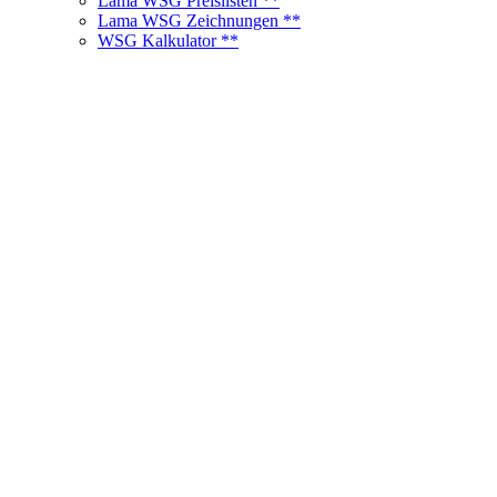
Lama WSG Preislisten **
Lama WSG Zeichnungen **
WSG Kalkulator **