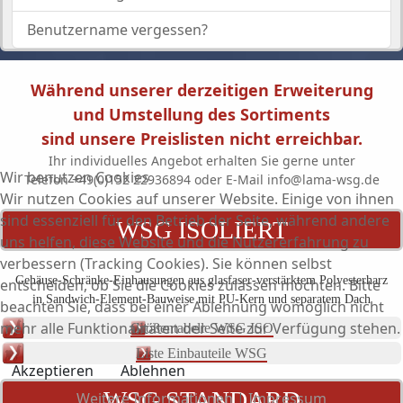
Benutzername vergessen?
Während unserer derzeitigen Erweiterung
und Umstellung des Sortiments
sind unsere Preislisten nicht erreichbar.
Ihr individuelles Angebot erhalten Sie gerne unter
Wir benutzen Cookies
Telefon +49(0)152 22936894 oder E-Mail info@lama-wsg.de
Wir nutzen Cookies auf unserer Website. Einige von ihnen
sind essenziell für den Betrieb der Seite, während andere
WSG ISOLIERT
uns helfen, diese Website und die Nutzererfahrung zu
verbessern (Tracking Cookies). Sie können selbst
Gehäuse-Schränke-Einhausungen aus glasfaser-verstärktem Polyesterharz
entscheiden, ob Sie die Cookies zulassen möchten. Bitte
in Sandwich-Element-Bauweise mit PU-Kern und separatem Dach
beachten Sie, dass bei einer Ablehnung womöglich nicht
mehr alle Funktionalitäten der Seite zur Verfügung stehen.
Größentabelle WSG ISO
Liste Einbauteile WSG
Akzeptieren
Ablehnen
WSG STANDARD
Weitere Informationen
|
Impressum