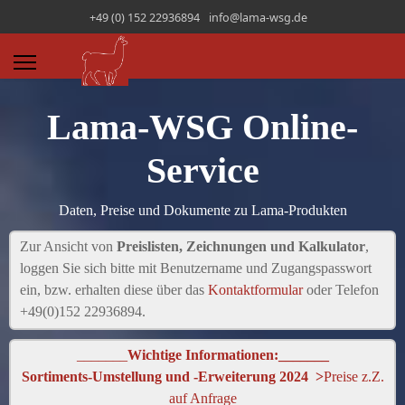
+49 (0) 152 22936894
info@lama-wsg.de
Lama-WSG Online-
Service
Daten, Preise und Dokumente zu Lama-Produkten
Zur Ansicht von
Preislisten, Zeichnungen und Kalkulator
,
loggen Sie sich bitte mit Benutzername und Zugangspasswort
ein, bzw. erhalten diese über das
Kontaktformular
oder Telefon
+49(0)152 22936894.
_______
Wichtige Informationen:_______
Sortiments-Umstellung und -Erweiterung 2024 >
Preise z.Z.
auf Anfrage